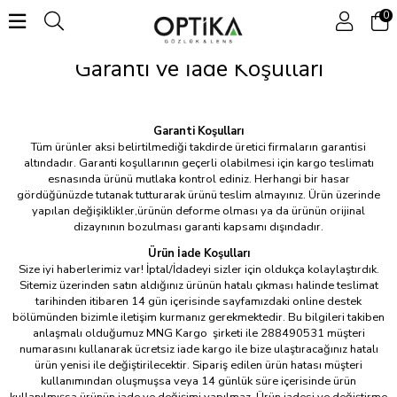
0
Garanti ve İade Koşulları
Garanti Koşulları
Tüm ürünler aksi belirtilmediği takdirde üretici firmaların garantisi
altındadır. Garanti koşullarının geçerli olabilmesi için kargo teslimatı
esnasında ürünü mutlaka kontrol ediniz. Herhangi bir hasar
gördüğünüzde tutanak tutturarak ürünü teslim almayınız. Ürün üzerinde
yapılan değişiklikler,ürünün deforme olması ya da ürünün orijinal
dizaynının bozulması garanti kapsamı dışındadır.
Ürün İade Koşulları
Size iyi haberlerimiz var! İptal/İdadeyi sizler için oldukça kolaylaştırdık.
Sitemiz üzerinden satın aldığınız ürünün hatalı çıkması halinde teslimat
tarihinden itibaren 14 gün içerisinde sayfamızdaki online destek
bölümünden bizimle iletişim kurmanız gerekmektedir. Bu bilgileri takiben
anlaşmalı olduğumuz MNG Kargo şirketi ile 288490531 müşteri
numarasını kullanarak ücretsiz iade kargo ile bize ulaştıracağınız hatalı
ürün yenisi ile değiştirilecektir. Sipariş edilen ürün hatası müşteri
kullanımından oluşmuşsa veya 14 günlük süre içerisinde ürün