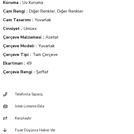
Koruma
Uv Koruma
Cam Rengi
Diğer Renkler
Diğer Renkler
Cam Tasarımı
Yuvarlak
Cinsiyet
Unisex
Çerçeve Malzemesi
Asetat
Çerçeve Modeli
Yuvarlak
Çerçeve Tipi
Tam Çerçeve
Ekartman
49
Çerçeve Rengi
Şeffaf
Telefonla Sipariş
İstek Listeme Ekle
Karşılaştır
Fiyat Düşünce Haber Ver