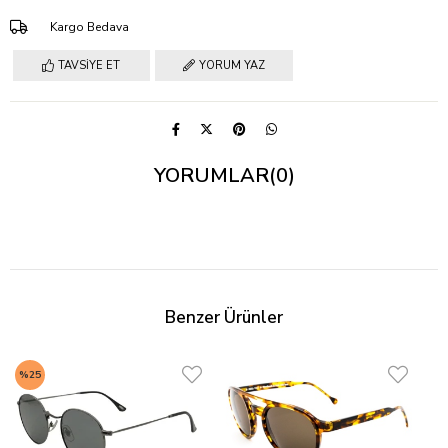
Kargo Bedava
TAVSIYE ET
YORUM YAZ
YORUMLAR
(0)
Benzer Ürünler
%25
%4