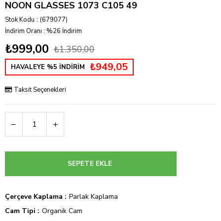
NOON GLASSES 1073 C105 49
Stok Kodu
(679077)
İndirim Oranı
:
%
26
İndirim
₺999,00
₺1.350,00
₺949,05
HAVALEYE %5 İNDİRİM
Taksit Seçenekleri
Çerçeve Kaplama
Parlak Kaplama
Cam Tipi
Organik Cam