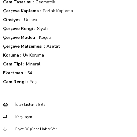
Cam Tasarımı
Geometrik
Çerçeve Kaplama
Parlak Kaplama
Cinsiyet
Unisex
Çerçeve Rengi
Siyah
Çerçeve Modeli
Köşeli
Çerçeve Malzemesi
Asetat
Koruma
Uv Koruma
Cam Tipi
Mineral
Ekartman
54
Cam Rengi
Yeşil
İstek Listeme Ekle
Karşılaştır
Fiyat Düşünce Haber Ver