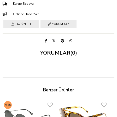
Kargo Bedava
Gelince Haber Ver
TAVSIYE ET
YORUM YAZ
YORUMLAR
(0)
Benzer Ürünler
%25
%4