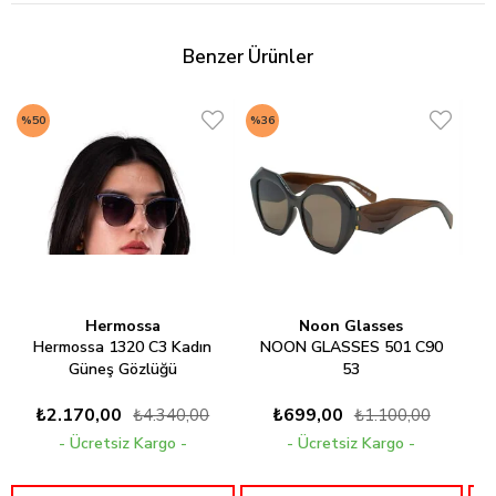
Benzer Ürünler
%50
%36
%3
Hermossa
Noon Glasses
Hermossa 1320 C3 Kadın
NOON GLASSES 501 C90
Güneş Gözlüğü
53
₺2.170,00
₺699,00
₺4.340,00
₺1.100,00
Ücretsiz Kargo
Ücretsiz Kargo