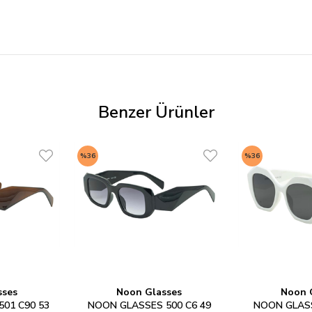
Benzer Ürünler
%36
%36
sses
Noon Glasses
Noon 
01 C90 53
NOON GLASSES 500 C6 49
NOON GLASS