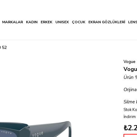
MARKALAR
KADIN
ERKEK
UNISEX
ÇOCUK
EKRAN GÖZLÜKLERİ
LEN
 52
Vogue
Vogu
Ürün %1
Orijina
Silme 
Stok K
İndirim
₺2.