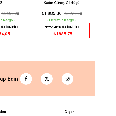
53
Kadın Güneş Gözlüğü
₺1.985,00
₺1.100,00
₺3.970,00
iz Kargo
Ücretsiz Kargo
%5 İNDİRİM
HAVALEYE %5 İNDİRİM
64,05
₺1885,75
kip Edin
dım
Diğer