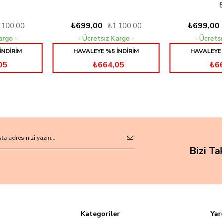
₺699,00
₺699,00
.100,00
₺1.100,00
Kargo
Ücretsiz Kargo
Ücrets
İNDİRİM
HAVALEYE %5 İNDİRİM
HAVALEYE 
05
₺664,05
₺6
Bizi Ta
Kategoriler
Yar