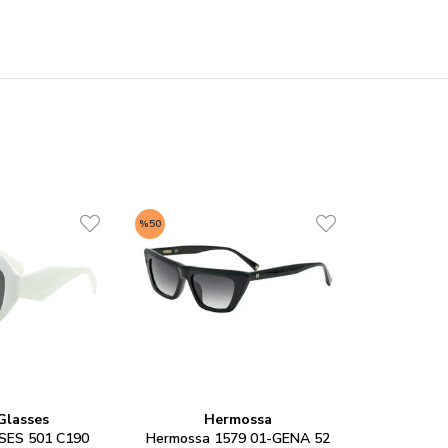
%50
Glasses
Hermossa
ES 501 C190
Hermossa 1579 01-GENA 52