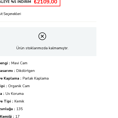
₺2109,00
LEYE %5 İNDİRİM
it Seçenekleri
Ürün stoklarımızda kalmamıştır.
engi
Mavi Cam
asarımı
Dikdörtgen
ve Kaplama
Parlak Kaplama
ipi
Organik Cam
a
Uv Koruma
e Tipi
Kemik
zunluğu
135
 Kemiği
17