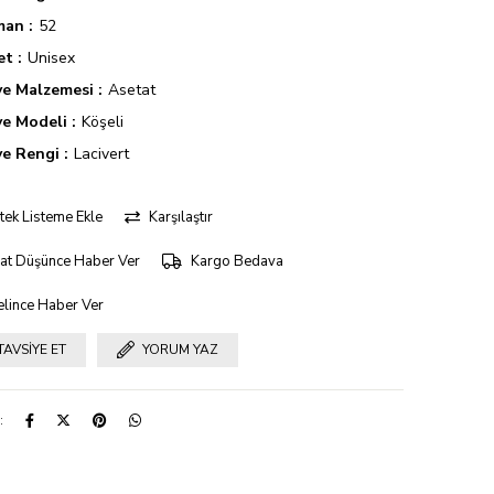
man
52
et
Unisex
ve Malzemesi
Asetat
ve Modeli
Köşeli
ve Rengi
Lacivert
tek Listeme Ekle
Karşılaştır
yat Düşünce Haber Ver
Kargo Bedava
lince Haber Ver
TAVSIYE ET
YORUM YAZ
: