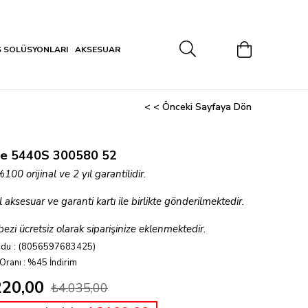
S SOLÜSYONLARI
AKSESUAR
< < Önceki Sayfaya Dön
e 5440S 300580 52
00 orijinal ve 2 yıl garantilidir.
l aksesuar ve garanti kartı ile birlikte gönderilmektedir.
bezi ücretsiz olarak siparişinize eklenmektedir.
odu
(8056597683425)
 Oranı
:
%
45
İndirim
220,00
₺4.035,00