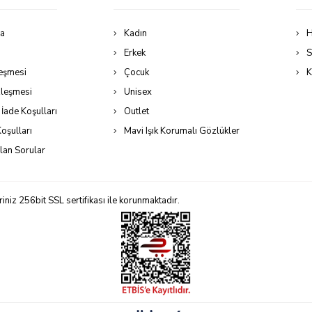
da
Kadın
H
Erkek
S
leşmesi
Çocuk
K
zleşmesi
Unisex
 İade Koşulları
Outlet
oşulları
Mavi Işık Korumalı Gözlükler
lan Sorular
niz 256bit SSL sertifikası ile korunmaktadır.