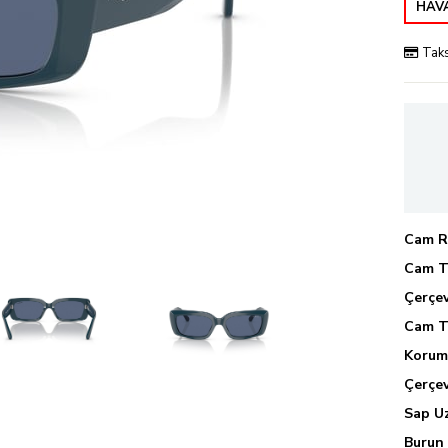
HAVA
Taks
Cam R
Cam T
Çerçe
Cam T
Korum
Çerçev
Sap U
Burun