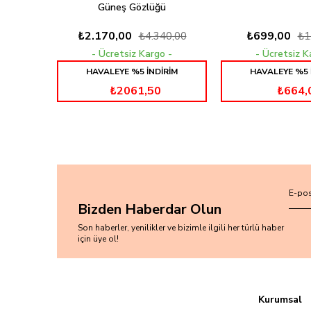
Güneş Gözlüğü
₺2.170,00
₺699,00
₺4.340,00
₺1
Ücretsiz Kargo
Ücretsiz 
HAVALEYE %5 İNDİRİM
HAVALEYE %5 
₺2061,50
₺664,
Bizden Haberdar Olun
Son haberler, yenilikler ve bizimle ilgili her türlü haber
için üye ol!
Kurumsal